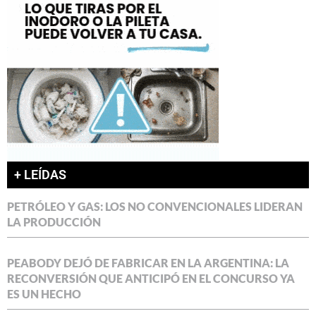
+ LEÍDAS
PETRÓLEO Y GAS: LOS NO CONVENCIONALES LIDERAN
LA PRODUCCIÓN
PEABODY DEJÓ DE FABRICAR EN LA ARGENTINA: LA
RECONVERSIÓN QUE ANTICIPÓ EN EL CONCURSO YA
ES UN HECHO