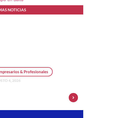
MAS NOTICIAS
mpresarios & Profesionales
STO 4, 2026
sonal Pay incorpora dólar
 y amplía su oferta de
ersiones