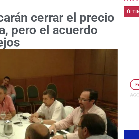
ÚLTI
arán cerrar el precio
a, pero el acuerdo
ejos
E
AGO
Per
MEP
inv