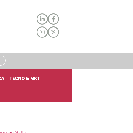
CA
TECNO & MKT
mpo en Salta