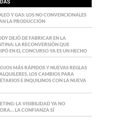
ÍDAS
LEO Y GAS: LOS NO CONVENCIONALES
AN LA PRODUCCIÓN
DY DEJÓ DE FABRICAR EN LA
TINA: LA RECONVERSIÓN QUE
IPÓ EN EL CONCURSO YA ES UN HECHO
OJOS MÁS RÁPIDOS Y NUEVAS REGLAS
ALQUILERES, LOS CAMBIOS PARA
ETARIOS E INQUILINOS CON LA NUEVA
TING: LA VISIBILIDAD YA NO
ORA… LA CONFIANZA SÍ