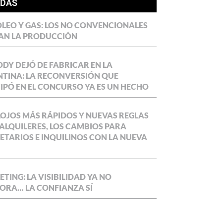
ÍDAS
LEO Y GAS: LOS NO CONVENCIONALES
AN LA PRODUCCIÓN
DY DEJÓ DE FABRICAR EN LA
TINA: LA RECONVERSIÓN QUE
IPÓ EN EL CONCURSO YA ES UN HECHO
OJOS MÁS RÁPIDOS Y NUEVAS REGLAS
ALQUILERES, LOS CAMBIOS PARA
ETARIOS E INQUILINOS CON LA NUEVA
TING: LA VISIBILIDAD YA NO
ORA… LA CONFIANZA SÍ