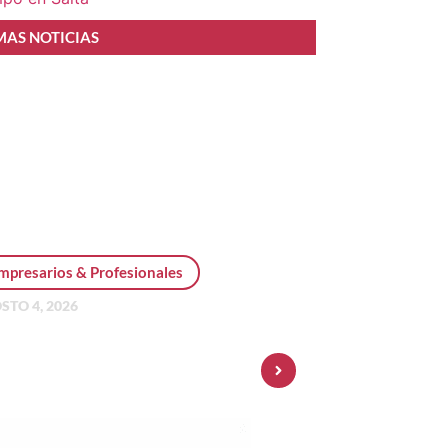
MAS NOTICIAS
mpresarios & Profesionales
STO 4, 2026
sonal Pay incorpora dólar
 y amplía su oferta de
ersiones