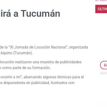
ÚLTI
 irá a Tucumán
e
r de la “XI Jornada de Locución Nacional”, organizada
e Aquino (Tucumán).
 locución realizaron una muestra de publicidades
E
ro como parte de su formación.
AGO
 ocurrió a mí”, abarcando algunas técnicas para el
Per
os disparadores en publicidad, ilustrados con
MEP
inv