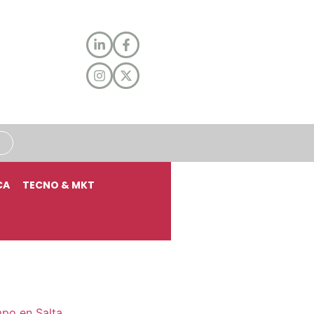
CA
TECNO & MKT
mpo en Salta