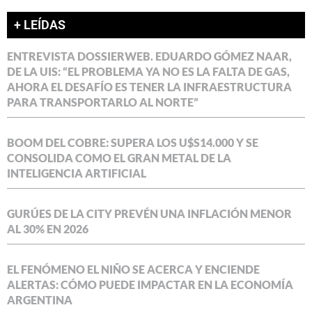
+ LEÍDAS
ENTREVISTA DOSSIERWEB. EDUARDO GÓMEZ NAAR,
DE LA UIS: “EL PROBLEMA YA NO ES LA FALTA DE GAS,
AHORA EL DESAFÍO ES TENER LA INFRAESTRUCTURA
PARA TRANSPORTARLO AL NORTE”
BOOM DEL COBRE: SUPERA LOS U$S14.000 Y SE
CONSOLIDA COMO EL GRAN METAL DE LA
INTELIGENCIA ARTIFICIAL
GURÚES DE LA CITY PREVÉN UNA INFLACIÓN MENOR
AL 30% EN 2026
EL FENÓMENO EL NIÑO SE ACERCA Y ENCIENDE
ALERTAS: CÓMO PUEDE IMPACTAR EN LA ECONOMÍA
ARGENTINA