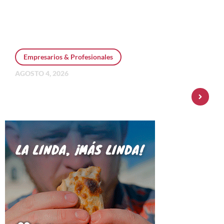
Empresarios & Profesionales
AGOSTO 4, 2026
Personal Pay incorpora dólar MEP y
amplía su oferta de inversiones