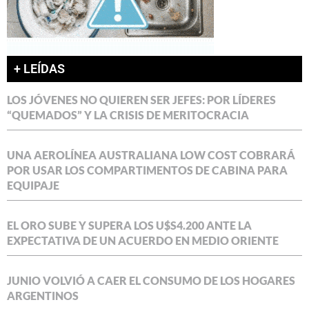
+ LEÍDAS
LOS JÓVENES NO QUIEREN SER JEFES: POR LÍDERES
“QUEMADOS” Y LA CRISIS DE MERITOCRACIA
UNA AEROLÍNEA AUSTRALIANA LOW COST COBRARÁ
POR USAR LOS COMPARTIMENTOS DE CABINA PARA
EQUIPAJE
EL ORO SUBE Y SUPERA LOS U$S4.200 ANTE LA
EXPECTATIVA DE UN ACUERDO EN MEDIO ORIENTE
JUNIO VOLVIÓ A CAER EL CONSUMO DE LOS HOGARES
ARGENTINOS