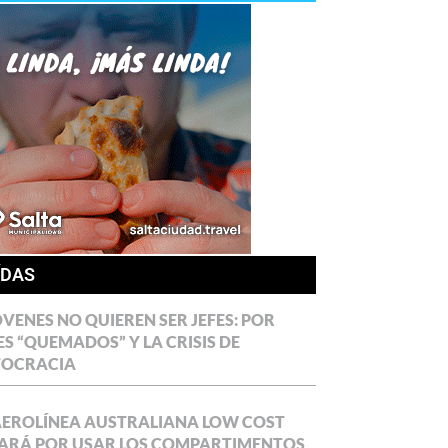
ÍDAS
ÓVENES NO QUIEREN SER JEFES: POR
ES “QUEMADOS” Y LA CRISIS DE
TOCRACIA
AEROLÍNEA AUSTRALIANA LOW COST
ARÁ POR USAR LOS COMPARTIMENTOS