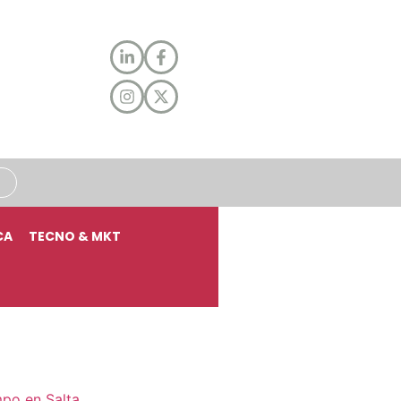
CA
TECNO & MKT
mpo en Salta