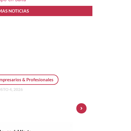
MAS NOTICIAS
mpresarios & Profesionales
STO 4, 2026
sonal Pay incorpora dólar
 y amplía su oferta de
ersiones