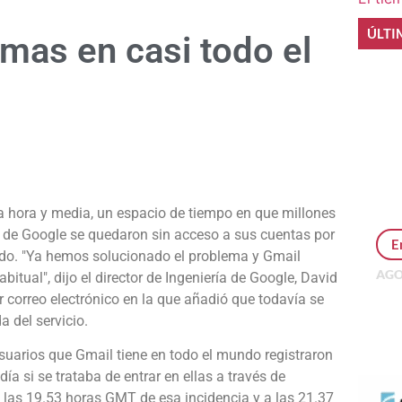
ÚLTI
mas en casi todo el
e
a hora y media, un espacio de tiempo en que millones
co de Google se quedaron sin acceso a sus cuentas por
E
ido.
"Ya hemos solucionado el problema y Gmail
AGO
tual", dijo el director de Ingeniería de Google, David
Per
r correo electrónico en la que añadió que todavía se
MEP
 del servicio.
inv
suarios que Gmail tiene en todo el mundo registraron
a si se trataba de entrar en ellas a través de
las 19.53 horas GMT de esa incidencia y a las 21.37