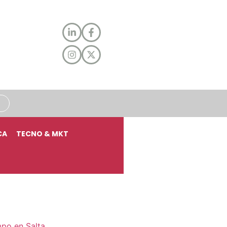
CA
TECNO & MKT
mpo en Salta