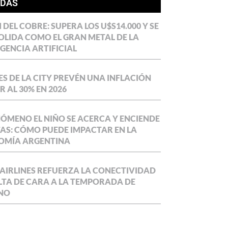
ÍDAS
DEL COBRE: SUPERA LOS U$S14.000 Y SE
LIDA COMO EL GRAN METAL DE LA
IGENCIA ARTIFICIAL
S DE LA CITY PREVÉN UNA INFLACIÓN
 AL 30% EN 2026
NÓMENO EL NIÑO SE ACERCA Y ENCIENDE
AS: CÓMO PUEDE IMPACTAR EN LA
OMÍA ARGENTINA
AIRLINES REFUERZA LA CONECTIVIDAD
LTA DE CARA A LA TEMPORADA DE
NO