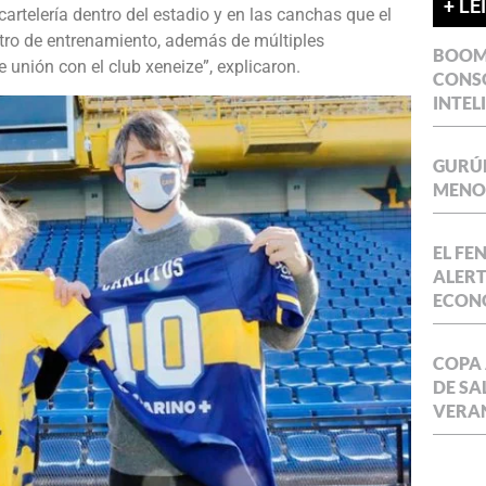
+ LE
rtelería dentro del estadio y en las canchas que el
ntro de entrenamiento, además de múltiples
BOOM 
 unión con el club xeneize”, explicaron.
CONSO
INTEL
GURÚE
MENOR
EL FE
ALERT
ECON
COPA 
DE SA
VERA