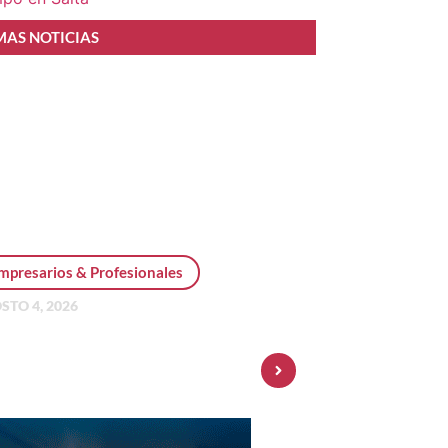
MAS NOTICIAS
mpresarios & Profesionales
STO 4, 2026
sonal Pay incorpora dólar
 y amplía su oferta de
ersiones