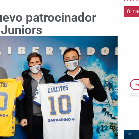
ÚLTI
uevo patrocinador
 Juniors
E
AGO
Per
MEP
inv