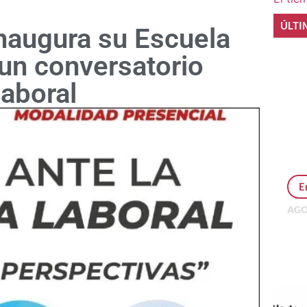
ÚLTI
inaugura su Escuela
un conversatorio
laboral
E
AGO
Per
MEP
inv