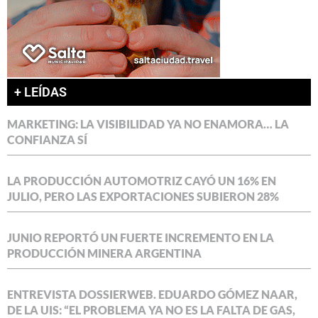
+ LEÍDAS
MARKETING: LA VISIBILIDAD YA NO ENAMORA… LA
CONFIANZA SÍ
LA PRODUCCIÓN AUTOMOTRIZ CAYÓ UN 16% EN
JULIO, PERO LAS EXPORTACIONES SUBIERON 28%
JUNIO REPORTÓ UN FUERTE INCREMENTO EN LA
PRODUCCIÓN MINERA ARGENTINA
ENTREVISTA DOSSIERWEB. EDUARDO GÓMEZ NAAR,
DE LA UIS: “EL PROBLEMA YA NO ES LA FALTA DE GAS,