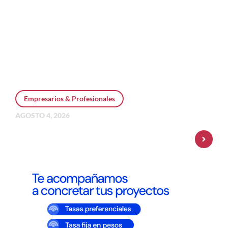
Empresarios & Profesionales
AGOSTO 4, 2026
Personal Pay incorpora dólar MEP y
amplía su oferta de inversiones