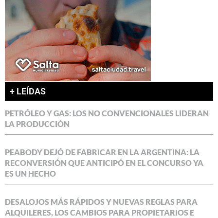
+ LEÍDAS
PETRÓLEO Y GAS: LOS NO CONVENCIONALES LIDERAN
LA PRODUCCIÓN
PEABODY DEJÓ DE FABRICAR EN LA ARGENTINA: LA
RECONVERSIÓN QUE ANTICIPÓ EN EL CONCURSO YA
ES UN HECHO
DESALOJOS MÁS RÁPIDOS Y NUEVAS REGLAS PARA
ALQUILERES, LOS CAMBIOS PARA PROPIETARIOS E