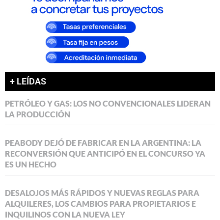
+ LEÍDAS
PETRÓLEO Y GAS: LOS NO CONVENCIONALES LIDERAN
LA PRODUCCIÓN
PEABODY DEJÓ DE FABRICAR EN LA ARGENTINA: LA
RECONVERSIÓN QUE ANTICIPÓ EN EL CONCURSO YA
ES UN HECHO
DESALOJOS MÁS RÁPIDOS Y NUEVAS REGLAS PARA
ALQUILERES, LOS CAMBIOS PARA PROPIETARIOS E
INQUILINOS CON LA NUEVA LEY