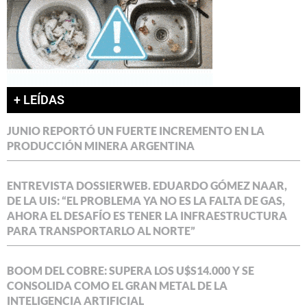
+ LEÍDAS
JUNIO REPORTÓ UN FUERTE INCREMENTO EN LA
PRODUCCIÓN MINERA ARGENTINA
ENTREVISTA DOSSIERWEB. EDUARDO GÓMEZ NAAR,
DE LA UIS: “EL PROBLEMA YA NO ES LA FALTA DE GAS,
AHORA EL DESAFÍO ES TENER LA INFRAESTRUCTURA
PARA TRANSPORTARLO AL NORTE”
BOOM DEL COBRE: SUPERA LOS U$S14.000 Y SE
CONSOLIDA COMO EL GRAN METAL DE LA
INTELIGENCIA ARTIFICIAL