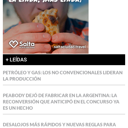
+ LEÍDAS
PETRÓLEO Y GAS: LOS NO CONVENCIONALES LIDERAN
LA PRODUCCIÓN
PEABODY DEJÓ DE FABRICAR EN LA ARGENTINA: LA
RECONVERSIÓN QUE ANTICIPÓ EN EL CONCURSO YA
ES UN HECHO
DESALOJOS MÁS RÁPIDOS Y NUEVAS REGLAS PARA