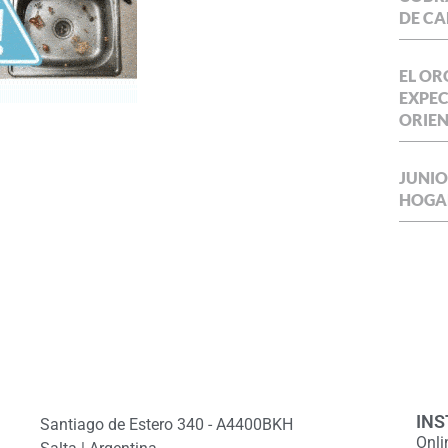
DE CA
EL OR
EXPEC
ORIE
JUNIO
HOGA
INS
Santiago de Estero 340 - A4400BKH
Onli