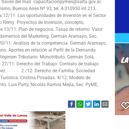
 a través del mail capacitacionpymes@salta.gov.ar.
ismo, Buenos Aires Nº 93, tel. 4-310950 int 213,
 12/11: Las oportunidades de Inversión en el Sector
jo Remy Proyectos de Inversión, concepto,
one 13/11: Plan de negocios. Tasas de retorno. Valor
undamentos del Marketing. Germán Aramayo, Sec.
20/11: Análisis de la competencia. Germán Aramayo,
io. Aportes en relación al Perfil de la Demanda
 Régimen Tributario: Monotributo. Germán Solá,
 27/11: Derecho del Trabajo. Contrato de trabajo.
o Diez. 2 /12: Derecho de Familia. Sociedad
Turística. Cristina Posadas. 4/12: Modelo de
nto. Luis Party, Nicolás Ramos Mejía, Sec. PyME,