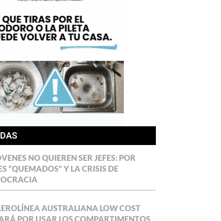
ÍDAS
ÓVENES NO QUIEREN SER JEFES: POR
ES “QUEMADOS” Y LA CRISIS DE
TOCRACIA
AEROLÍNEA AUSTRALIANA LOW COST
ARÁ POR USAR LOS COMPARTIMENTOS