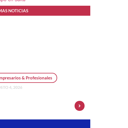
MAS NOTICIAS
mpresarios & Profesionales
STO 4, 2026
sonal Pay incorpora dólar
 y amplía su oferta de
ersiones