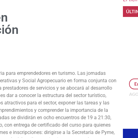
ÚLTI
en
ción
e
oria para emprendedores en turismo. Las jornadas
erativas y Social Agropecuario en forma conjunta con
E
a prestadores de servicios y se abocará al desarrollo
AGO
es dar a conocer la estructura del sector turístico,
Per
s atractivos para el sector, exponer las tareas y las
MEP
mprendimientos y comprender la importancia de la
inv
adas se dividirán en ocho encuentros de 19 a 21:30,
so, con entrega de certificado del curso para quienes
es e inscripciones: dirigirse a la Secretaría de Pyme,