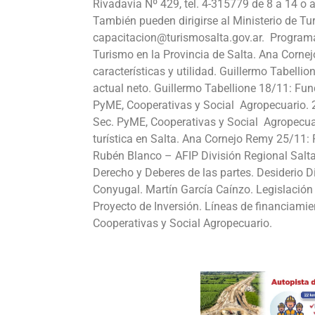
Rivadavia Nº 429, tel. 4-315779 de 8 a 14 o
También pueden dirigirse al Ministerio de Tur
capacitacion@turismosalta.gov.ar. Programa
Turismo en la Provincia de Salta. Ana Corne
características y utilidad. Guillermo Tabelli
actual neto. Guillermo Tabellione 18/11: F
PyME, Cooperativas y Social Agropecuario. 
Sec. PyME, Cooperativas y Social Agropecuar
turística en Salta. Ana Cornejo Remy 25/11:
Rubén Blanco – AFIP División Regional Salta
Derecho y Deberes de las partes. Desideri
Conyugal. Martín García Caínzo. Legislación 
Proyecto de Inversión. Líneas de financiamie
Cooperativas y Social Agropecuario.