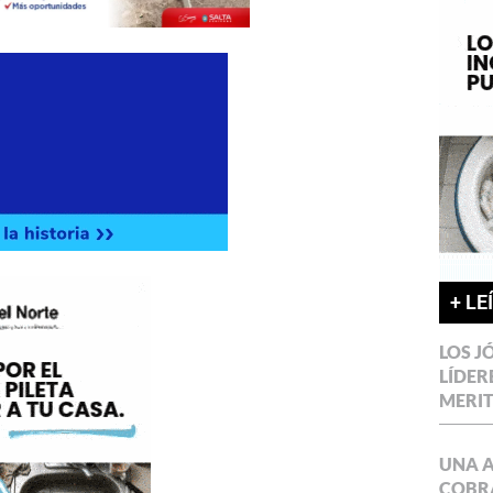
+ LE
LOS J
LÍDER
MERI
UNA 
COBR