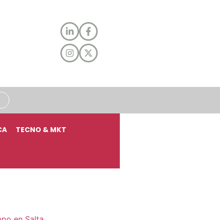
CA
TECNO & MKT
mpo en Salta