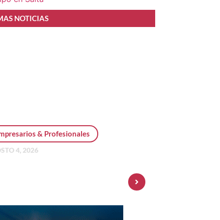
MAS NOTICIAS
mpresarios & Profesionales
STO 4, 2026
sonal Pay incorpora dólar
 y amplía su oferta de
ersiones