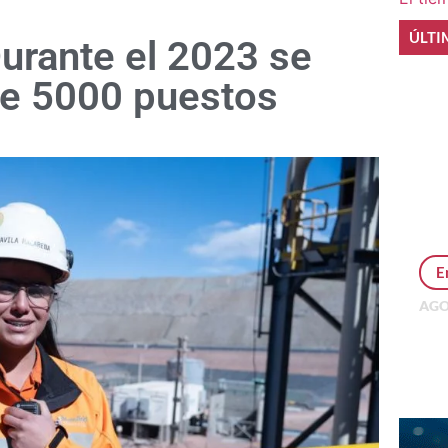
ÚLTI
urante el 2023 se
de 5000 puestos
E
AGO
Per
MEP
inv