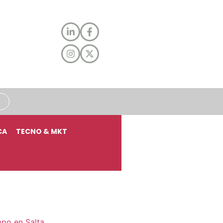
CA
TECNO & MKT
mpo en Salta