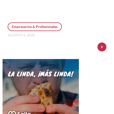
Empresarios & Profesionales
AGOSTO 4, 2026
Personal Pay incorpora dólar MEP y
amplía su oferta de inversiones