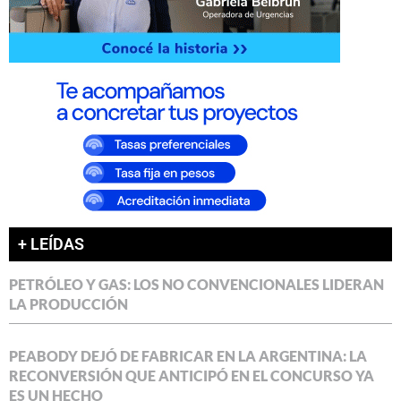
+ LEÍDAS
PETRÓLEO Y GAS: LOS NO CONVENCIONALES LIDERAN
LA PRODUCCIÓN
PEABODY DEJÓ DE FABRICAR EN LA ARGENTINA: LA
RECONVERSIÓN QUE ANTICIPÓ EN EL CONCURSO YA
ES UN HECHO