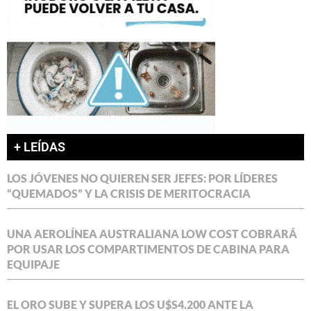
+ LEÍDAS
LOS JÓVENES NO QUIEREN SER JEFES: POR LÍDERES
“QUEMADOS” Y LA CRISIS DE MERITOCRACIA
UNA AEROLÍNEA AUSTRALIANA LOW COST COBRARÁ
POR USAR LOS COMPARTIMENTOS DE CABINA PARA
EQUIPAJE
EL ORO SUBE Y SUPERA LOS U$S4.200 ANTE LA