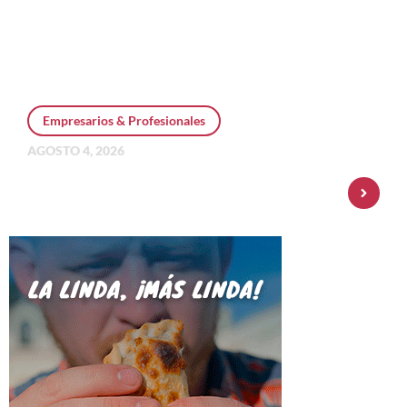
Empresarios & Profesionales
AGOSTO 4, 2026
Personal Pay incorpora dólar MEP y
amplía su oferta de inversiones