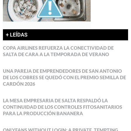
+ LEÍDAS
COPA AIRLINES REFUERZA LA CONECTIVIDAD DE
SALTA DE CARA A LA TEMPORADA DE VERANO
UNA PAREJA DE EMPRENDEDORES DE SAN ANTONIO
DE LOS COBRES SE QUEDÓ CON EL PREMIO SEMILLA DE
CARDÓN 2026
LA MESA EMPRESARIA DE SALTA RESPALDÓ LA
CONTINUIDAD DE LOS CONTROLES FITOSANITARIOS
PARA LA PRODUCCIÓN BANANERA
ONLYFANS WITHOUT LOGIN: A PRIVATE, TEMPTING