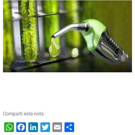
Compartí esta nota
WhatsApp
Facebook
LinkedIn
Twitter
Email
Share