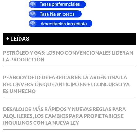
+ LEÍDAS
PETRÓLEO Y GAS: LOS NO CONVENCIONALES LIDERAN
LA PRODUCCIÓN
PEABODY DEJÓ DE FABRICAR EN LA ARGENTINA: LA
RECONVERSIÓN QUE ANTICIPÓ EN EL CONCURSO YA
ES UN HECHO
DESALOJOS MÁS RÁPIDOS Y NUEVAS REGLAS PARA
ALQUILERES, LOS CAMBIOS PARA PROPIETARIOS E
INQUILINOS CON LA NUEVA LEY