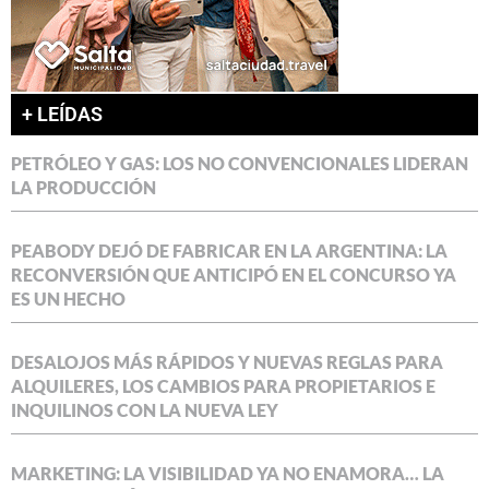
+ LEÍDAS
PETRÓLEO Y GAS: LOS NO CONVENCIONALES LIDERAN
LA PRODUCCIÓN
PEABODY DEJÓ DE FABRICAR EN LA ARGENTINA: LA
RECONVERSIÓN QUE ANTICIPÓ EN EL CONCURSO YA
ES UN HECHO
DESALOJOS MÁS RÁPIDOS Y NUEVAS REGLAS PARA
ALQUILERES, LOS CAMBIOS PARA PROPIETARIOS E
INQUILINOS CON LA NUEVA LEY
MARKETING: LA VISIBILIDAD YA NO ENAMORA… LA