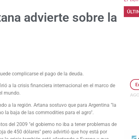
ÚLTI
ana advierte sobre la
e
 puede complicarse el pago de la deuda.
E
irió a la crisis financiera internacional en el marco de
del mundo.
AGO
Per
ando a la región. Artana sostuvo que para Argentina "la
MEP
mo la baja de las commodities para el agro".
inv
os del 2009 "el gobierno no iba a tener problemas de
oja de 450 dólares" pero advirtió que hoy está por