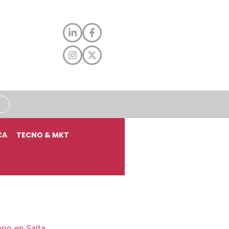
CA
TECNO & MKT
mpo en Salta