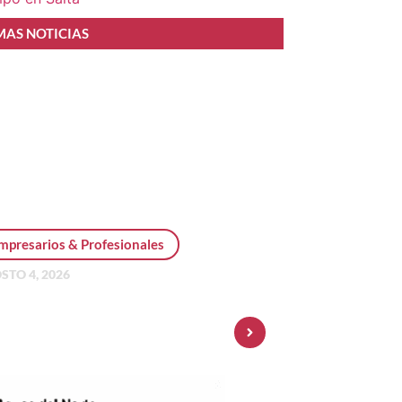
MAS NOTICIAS
mpresarios & Profesionales
STO 4, 2026
sonal Pay incorpora dólar
 y amplía su oferta de
ersiones