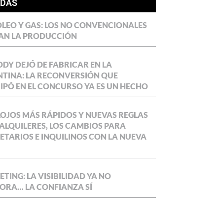
ÍDAS
LEO Y GAS: LOS NO CONVENCIONALES
AN LA PRODUCCIÓN
DY DEJÓ DE FABRICAR EN LA
TINA: LA RECONVERSIÓN QUE
IPÓ EN EL CONCURSO YA ES UN HECHO
OJOS MÁS RÁPIDOS Y NUEVAS REGLAS
ALQUILERES, LOS CAMBIOS PARA
ETARIOS E INQUILINOS CON LA NUEVA
TING: LA VISIBILIDAD YA NO
ORA… LA CONFIANZA SÍ