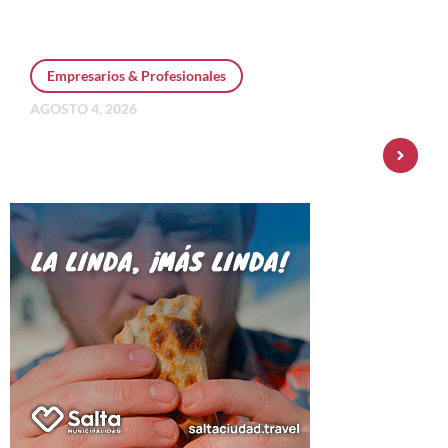
Empresarios & Profesionales
AGOSTO 4, 2026
Personal Pay incorpora dólar MEP y
amplía su oferta de inversiones