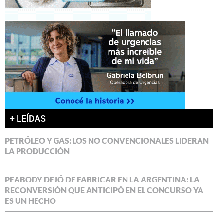
+ LEÍDAS
PETRÓLEO Y GAS: LOS NO CONVENCIONALES LIDERAN
LA PRODUCCIÓN
PEABODY DEJÓ DE FABRICAR EN LA ARGENTINA: LA
RECONVERSIÓN QUE ANTICIPÓ EN EL CONCURSO YA
ES UN HECHO