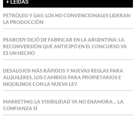
+ LEÍDAS
PETRÓLEO Y GAS: LOS NO CONVENCIONALES LIDERAN
LA PRODUCCIÓN
PEABODY DEJÓ DE FABRICAR EN LA ARGENTINA: LA
RECONVERSIÓN QUE ANTICIPÓ EN EL CONCURSO YA
ES UN HECHO
DESALOJOS MÁS RÁPIDOS Y NUEVAS REGLAS PARA
ALQUILERES, LOS CAMBIOS PARA PROPIETARIOS E
INQUILINOS CON LA NUEVA LEY
MARKETING: LA VISIBILIDAD YA NO ENAMORA… LA
CONFIANZA SÍ