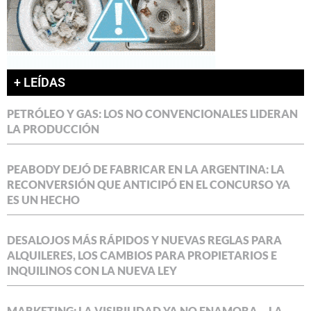
+ LEÍDAS
PETRÓLEO Y GAS: LOS NO CONVENCIONALES LIDERAN
LA PRODUCCIÓN
PEABODY DEJÓ DE FABRICAR EN LA ARGENTINA: LA
RECONVERSIÓN QUE ANTICIPÓ EN EL CONCURSO YA
ES UN HECHO
DESALOJOS MÁS RÁPIDOS Y NUEVAS REGLAS PARA
ALQUILERES, LOS CAMBIOS PARA PROPIETARIOS E
INQUILINOS CON LA NUEVA LEY
MARKETING: LA VISIBILIDAD YA NO ENAMORA… LA