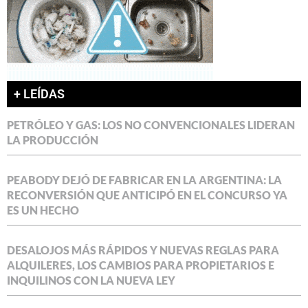
+ LEÍDAS
PETRÓLEO Y GAS: LOS NO CONVENCIONALES LIDERAN
LA PRODUCCIÓN
PEABODY DEJÓ DE FABRICAR EN LA ARGENTINA: LA
RECONVERSIÓN QUE ANTICIPÓ EN EL CONCURSO YA
ES UN HECHO
DESALOJOS MÁS RÁPIDOS Y NUEVAS REGLAS PARA
ALQUILERES, LOS CAMBIOS PARA PROPIETARIOS E
INQUILINOS CON LA NUEVA LEY