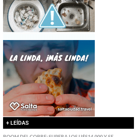
+ LEÍDAS
BOOM DEL COBRE: SUPERA LOS U$S14.000 Y SE