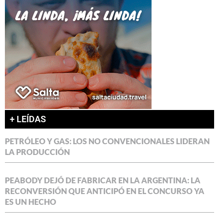
+ LEÍDAS
PETRÓLEO Y GAS: LOS NO CONVENCIONALES LIDERAN
LA PRODUCCIÓN
PEABODY DEJÓ DE FABRICAR EN LA ARGENTINA: LA
RECONVERSIÓN QUE ANTICIPÓ EN EL CONCURSO YA
ES UN HECHO