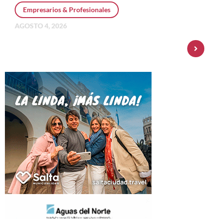
Empresarios & Profesionales
AGOSTO 4, 2026
Personal Pay incorpora dólar MEP y
amplía su oferta de inversiones