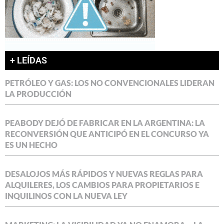
+ LEÍDAS
PETRÓLEO Y GAS: LOS NO CONVENCIONALES LIDERAN
LA PRODUCCIÓN
PEABODY DEJÓ DE FABRICAR EN LA ARGENTINA: LA
RECONVERSIÓN QUE ANTICIPÓ EN EL CONCURSO YA
ES UN HECHO
DESALOJOS MÁS RÁPIDOS Y NUEVAS REGLAS PARA
ALQUILERES, LOS CAMBIOS PARA PROPIETARIOS E
INQUILINOS CON LA NUEVA LEY