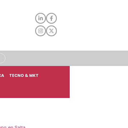
CA
TECNO & MKT
mpo en Salta