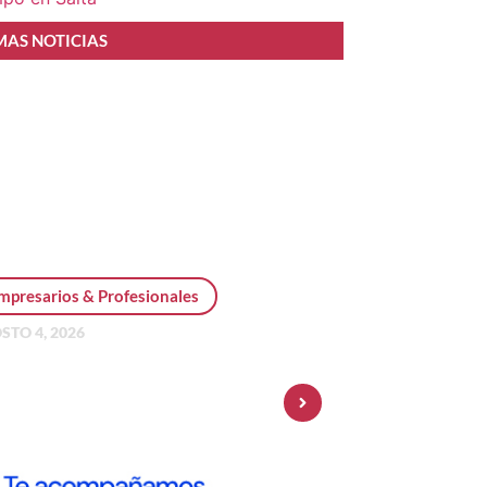
MAS NOTICIAS
mpresarios & Profesionales
STO 4, 2026
sonal Pay incorpora dólar
 y amplía su oferta de
ersiones