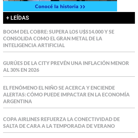
+ LEÍDAS
BOOM DEL COBRE: SUPERA LOS U$S14.000 Y SE
CONSOLIDA COMO EL GRAN METAL DE LA
INTELIGENCIA ARTIFICIAL
GURÚES DE LA CITY PREVÉN UNA INFLACIÓN MENOR
AL 30% EN 2026
EL FENÓMENO EL NIÑO SE ACERCA Y ENCIENDE
ALERTAS: CÓMO PUEDE IMPACTAR EN LA ECONOMÍA
ARGENTINA
COPA AIRLINES REFUERZA LA CONECTIVIDAD DE
SALTA DE CARA A LA TEMPORADA DE VERANO