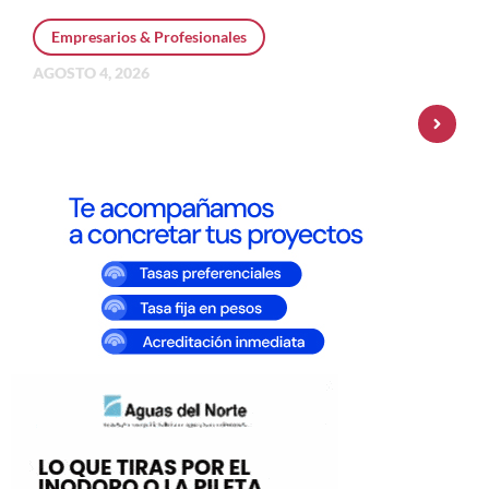
Empresarios & Profesionales
AGOSTO 4, 2026
Personal Pay incorpora dólar MEP y
amplía su oferta de inversiones