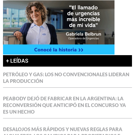
+ LEÍDAS
PETRÓLEO Y GAS: LOS NO CONVENCIONALES LIDERAN
LA PRODUCCIÓN
PEABODY DEJÓ DE FABRICAR EN LA ARGENTINA: LA
RECONVERSIÓN QUE ANTICIPÓ EN EL CONCURSO YA
ES UN HECHO
DESALOJOS MÁS RÁPIDOS Y NUEVAS REGLAS PARA