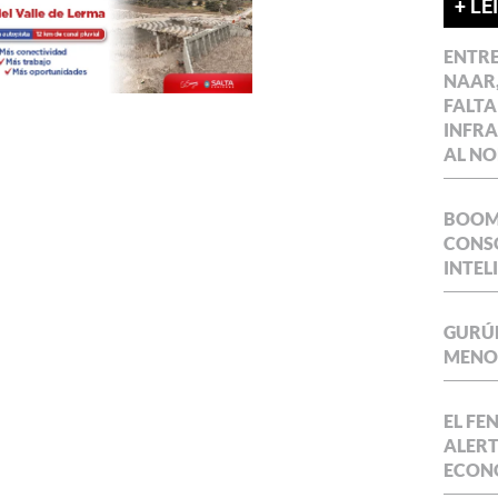
+ LE
ENTR
NAAR,
FALTA
INFR
AL NO
BOOM 
CONSO
INTEL
GURÚE
MENOR
EL FE
ALERT
ECON