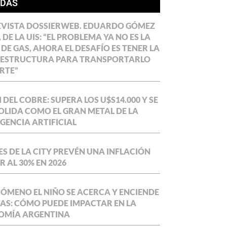
ÍDAS
EVISTA DOSSIERWEB. EDUARDO GÓMEZ
 DE LA UIS: “EL PROBLEMA YA NO ES LA
 DE GAS, AHORA EL DESAFÍO ES TENER LA
AESTRUCTURA PARA TRANSPORTARLO
RTE”
DEL COBRE: SUPERA LOS U$S14.000 Y SE
LIDA COMO EL GRAN METAL DE LA
IGENCIA ARTIFICIAL
S DE LA CITY PREVÉN UNA INFLACIÓN
 AL 30% EN 2026
NÓMENO EL NIÑO SE ACERCA Y ENCIENDE
AS: CÓMO PUEDE IMPACTAR EN LA
OMÍA ARGENTINA