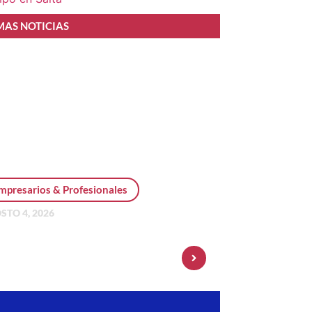
MAS NOTICIAS
mpresarios & Profesionales
STO 4, 2026
sonal Pay incorpora dólar
 y amplía su oferta de
ersiones