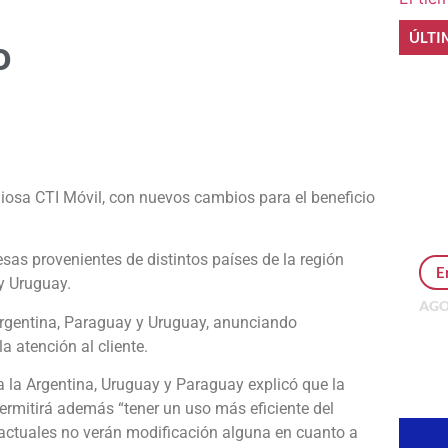
ÚLTI
o
e
igiosa CTI Móvil, con nuevos cambios para el beneficio
as provenientes de distintos países de la región
E
y Uruguay.
AGO
Argentina, Paraguay y Uruguay, anunciando
Per
la atención al cliente.
MEP
inv
ra la Argentina, Uruguay y Paraguay explicó que la
rmitirá además “tener un uso más eficiente del
actuales no verán modificación alguna en cuanto a