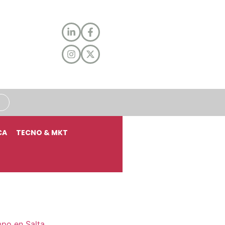
CA
TECNO & MKT
mpo en Salta