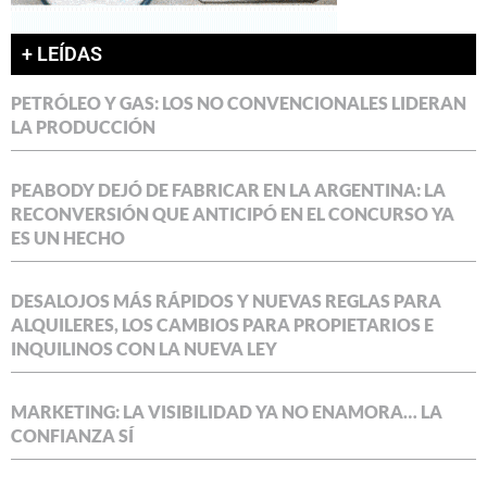
+ LEÍDAS
PETRÓLEO Y GAS: LOS NO CONVENCIONALES LIDERAN
LA PRODUCCIÓN
PEABODY DEJÓ DE FABRICAR EN LA ARGENTINA: LA
RECONVERSIÓN QUE ANTICIPÓ EN EL CONCURSO YA
ES UN HECHO
DESALOJOS MÁS RÁPIDOS Y NUEVAS REGLAS PARA
ALQUILERES, LOS CAMBIOS PARA PROPIETARIOS E
INQUILINOS CON LA NUEVA LEY
MARKETING: LA VISIBILIDAD YA NO ENAMORA… LA
CONFIANZA SÍ