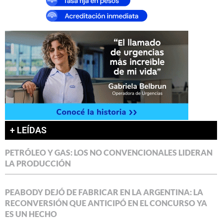
+ LEÍDAS
PETRÓLEO Y GAS: LOS NO CONVENCIONALES LIDERAN
LA PRODUCCIÓN
PEABODY DEJÓ DE FABRICAR EN LA ARGENTINA: LA
RECONVERSIÓN QUE ANTICIPÓ EN EL CONCURSO YA
ES UN HECHO