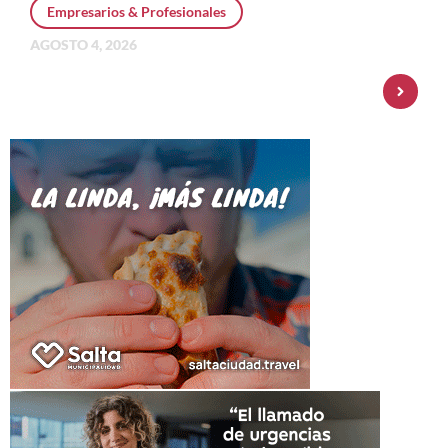
Empresarios & Profesionales
AGOSTO 4, 2026
Personal Pay incorpora dólar MEP y
amplía su oferta de inversiones