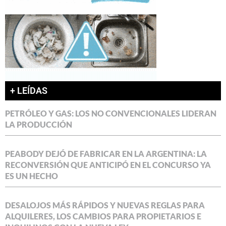
+ LEÍDAS
PETRÓLEO Y GAS: LOS NO CONVENCIONALES LIDERAN
LA PRODUCCIÓN
PEABODY DEJÓ DE FABRICAR EN LA ARGENTINA: LA
RECONVERSIÓN QUE ANTICIPÓ EN EL CONCURSO YA
ES UN HECHO
DESALOJOS MÁS RÁPIDOS Y NUEVAS REGLAS PARA
ALQUILERES, LOS CAMBIOS PARA PROPIETARIOS E