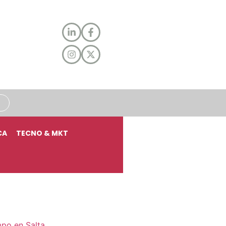
CA
TECNO & MKT
mpo en Salta