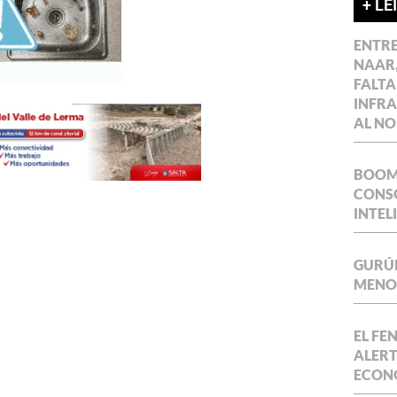
+ LE
ENTR
NAAR,
FALTA
INFR
AL NO
BOOM 
CONSO
INTEL
GURÚE
MENOR
EL FE
ALERT
ECON