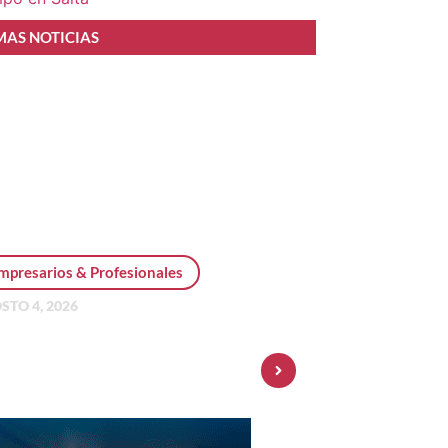
MAS NOTICIAS
mpresarios & Profesionales
STO 4, 2026
sonal Pay incorpora dólar
 y amplía su oferta de
ersiones