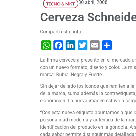
30 abril, 2008
TECNO & MKT
Cerveza Schneide
Compartí esta nota
WhatsApp
Facebook
LinkedIn
Twitter
Email
Shar
La firma cervecera presentó en el mercado un
con un nuevo formato, diseño y color. La m
marca: Rubia, Negra y Fuerte.
Sin dejar de lado los íconos que remiten a la
de la marca, suma además la contraetiqueta, e
elaboración. La nueva imagen estuvo a cargo
“Con esta nueva etiqueta apuntamos a que la
personalidad moderna y auténtica de la marca
identificación del producto en la góndola. A 
cada sabor permite distinguir más detalladam