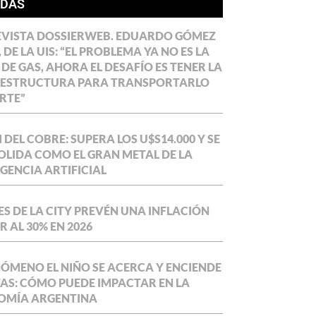
ÍDAS
EVISTA DOSSIERWEB. EDUARDO GÓMEZ
 DE LA UIS: “EL PROBLEMA YA NO ES LA
 DE GAS, AHORA EL DESAFÍO ES TENER LA
AESTRUCTURA PARA TRANSPORTARLO
RTE”
DEL COBRE: SUPERA LOS U$S14.000 Y SE
LIDA COMO EL GRAN METAL DE LA
IGENCIA ARTIFICIAL
S DE LA CITY PREVÉN UNA INFLACIÓN
 AL 30% EN 2026
NÓMENO EL NIÑO SE ACERCA Y ENCIENDE
AS: CÓMO PUEDE IMPACTAR EN LA
OMÍA ARGENTINA