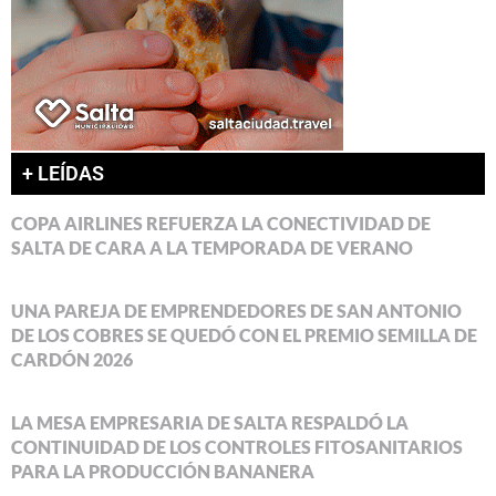
+ LEÍDAS
COPA AIRLINES REFUERZA LA CONECTIVIDAD DE
SALTA DE CARA A LA TEMPORADA DE VERANO
UNA PAREJA DE EMPRENDEDORES DE SAN ANTONIO
DE LOS COBRES SE QUEDÓ CON EL PREMIO SEMILLA DE
CARDÓN 2026
LA MESA EMPRESARIA DE SALTA RESPALDÓ LA
CONTINUIDAD DE LOS CONTROLES FITOSANITARIOS
PARA LA PRODUCCIÓN BANANERA