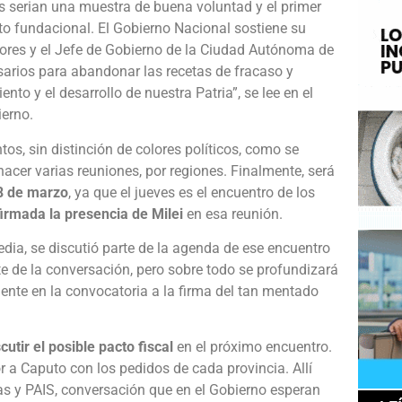
as serian una muestra de buena voluntad y el primer
to fundacional. El Gobierno Nacional sostiene su
res y el Jefe de Gobierno de la Ciudad Autónoma de
arios para abandonar las recetas de fracaso y
nto y el desarrollo de nuestra Patria”, se lee en el
ierno.
os, sin distinción de colores políticos, como se
acer varias reuniones, por regiones. Finalmente, será
8 de marzo
, ya que el jueves es el encuentro de los
irmada la presencia de Milei
en esa reunión.
edia, se discutió parte de la agenda de ese encuentro
e de la conversación, pero sobre todo se profundizará
ente en la convocatoria a la firma del tan mentado
scutir el posible pacto fiscal
en el próximo encuentro.
r a Caputo con los pedidos de cada provincia. Allí
s y PAIS, conversación que en el Gobierno esperan