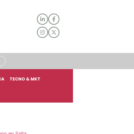
CA
TECNO & MKT
mpo en Salta