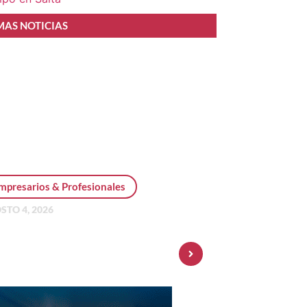
MAS NOTICIAS
mpresarios & Profesionales
STO 4, 2026
sonal Pay incorpora dólar
 y amplía su oferta de
ersiones