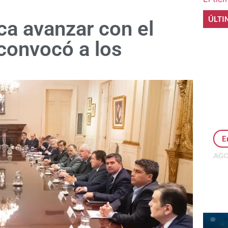
ÚLTI
a avanzar con el
convocó a los
E
AGO
Per
MEP
inv