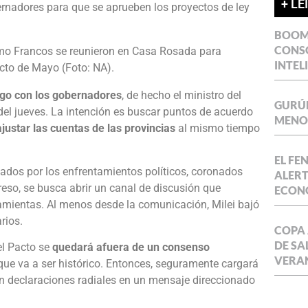
+ LE
ernadores para que se aprueben los proyectos de ley
BOOM 
CONSO
INTEL
ogo con los gobernadores
, de hecho el ministro del
GURÚE
 del jueves. La intención es buscar puntos de acuerdo
MENOR
ajustar las cuentas de las provincias
al mismo tiempo
EL FE
ados por los enfrentamientos políticos, coronados
ALERT
eso, se busca abrir un canal de discusión que
ECON
ramientas. Al menos desde la comunicación, Milei bajó
rios.
COPA 
DE SA
el Pacto se
quedará afuera de un consenso
VERA
 que va a ser histórico. Entonces, seguramente cargará
en declaraciones radiales en un mensaje direccionado