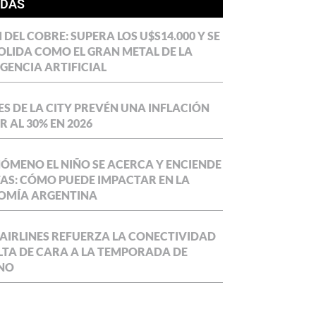
ÍDAS
DEL COBRE: SUPERA LOS U$S14.000 Y SE
LIDA COMO EL GRAN METAL DE LA
IGENCIA ARTIFICIAL
S DE LA CITY PREVÉN UNA INFLACIÓN
 AL 30% EN 2026
NÓMENO EL NIÑO SE ACERCA Y ENCIENDE
AS: CÓMO PUEDE IMPACTAR EN LA
OMÍA ARGENTINA
AIRLINES REFUERZA LA CONECTIVIDAD
LTA DE CARA A LA TEMPORADA DE
NO