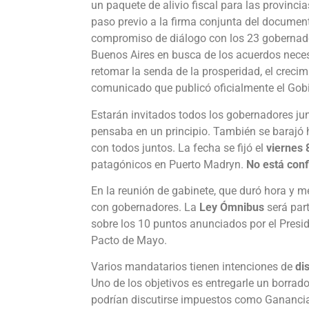
un paquete de alivio fiscal para las provinci
paso previo a la firma conjunta del documen
compromiso de diálogo con los 23 gobernado
Buenos Aires en busca de los acuerdos neces
retomar la senda de la prosperidad, el crecimie
comunicado que publicó oficialmente el Gob
Estarán invitados todos los gobernadores junt
pensaba en un principio. También se barajó h
con todos juntos. La fecha se fijó el
viernes 
patagónicos en Puerto Madryn.
No está conf
En la reunión de gabinete, que duró hora y m
con gobernadores. La
Ley Ómnibus
será part
sobre los 10 puntos anunciados por el Presid
Pacto de Mayo.
Varios mandatarios tienen intenciones de
di
Uno de los objetivos es entregarle un borrado
podrían discutirse impuestos como Ganancia