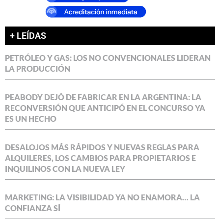
+ LEÍDAS
PETRÓLEO Y GAS: LOS NO CONVENCIONALES LIDERAN
LA PRODUCCIÓN
PEABODY DEJÓ DE FABRICAR EN LA ARGENTINA: LA
RECONVERSIÓN QUE ANTICIPÓ EN EL CONCURSO YA
ES UN HECHO
DESALOJOS MÁS RÁPIDOS Y NUEVAS REGLAS PARA
ALQUILERES, LOS CAMBIOS PARA PROPIETARIOS E
INQUILINOS CON LA NUEVA LEY
MARKETING: LA VISIBILIDAD YA NO ENAMORA… LA
CONFIANZA SÍ