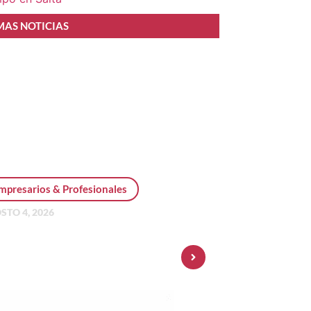
MAS NOTICIAS
mpresarios & Profesionales
STO 4, 2026
sonal Pay incorpora dólar
 y amplía su oferta de
ersiones