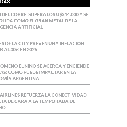
ÍDAS
DEL COBRE: SUPERA LOS U$S14.000 Y SE
LIDA COMO EL GRAN METAL DE LA
IGENCIA ARTIFICIAL
S DE LA CITY PREVÉN UNA INFLACIÓN
 AL 30% EN 2026
NÓMENO EL NIÑO SE ACERCA Y ENCIENDE
AS: CÓMO PUEDE IMPACTAR EN LA
OMÍA ARGENTINA
AIRLINES REFUERZA LA CONECTIVIDAD
LTA DE CARA A LA TEMPORADA DE
NO