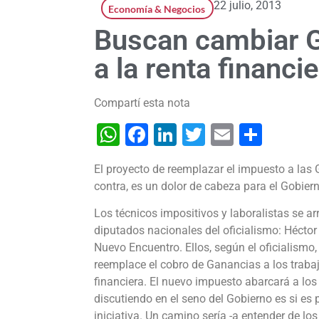
22 julio, 2013
Economía & Negocios
Buscan cambiar G
a la renta financi
Compartí esta nota
WhatsApp
Facebook
LinkedIn
Twitter
Email
Shar
El proyecto de reemplazar el impuesto a las
contra, es un dolor de cabeza para el Gobier
Los técnicos impositivos y laboralistas se a
diputados nacionales del oficialismo: Héctor R
Nuevo Encuentro. Ellos, según el oficialismo, 
reemplace el cobro de Ganancias a los traba
financiera. El nuevo impuesto abarcará a los 
discutiendo en el seno del Gobierno es si es
iniciativa. Un camino sería -a entender de l