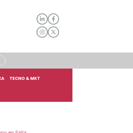
CA
TECNO & MKT
mpo en Salta