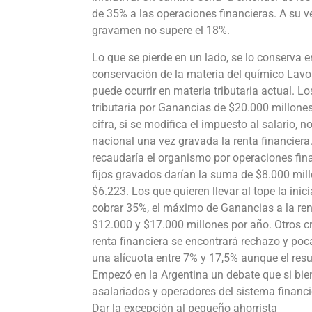
de 35% a las operaciones financieras. A su ve
gravamen no supere el 18%.
Lo que se pierde en un lado, se lo conserva e
conservación de la materia del químico Lavoi
puede ocurrir en materia tributaria actual.
tributaria por Ganancias de $20.000 millone
cifra, si se modifica el impuesto al salario, 
nacional una vez gravada la renta financiera
recaudaría el organismo por operaciones finan
fijos gravados darían la suma de $8.000 mill
$6.223. Los que quieren llevar al tope la inic
cobrar 35%, el máximo de Ganancias a la renta
$12.000 y $17.000 millones por año. Otros c
renta financiera se encontrará rechazo y poc
una alícuota entre 7% y 17,5% aunque el resu
Empezó en la Argentina un debate que si bien 
asalariados y operadores del sistema financi
Dar la excepción al pequeño ahorrista