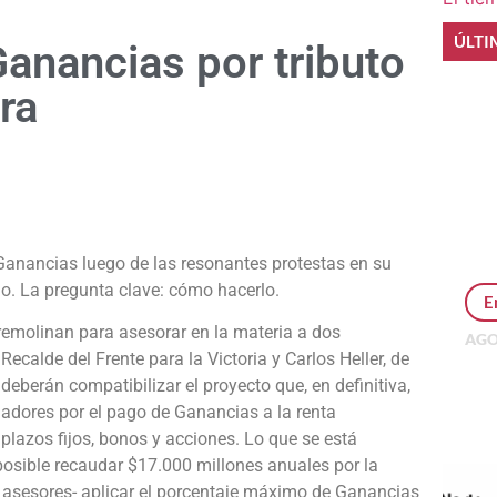
ÚLTI
anancias por tributo
era
e
 Ganancias luego de las resonantes protestas en su
no. La pregunta clave: cómo hacerlo.
E
rremolinan para asesorar en la materia a dos
AGO
ecalde del Frente para la Victoria y Carlos Heller, de
Per
MEP
deberán compatibilizar el proyecto que, en definitiva,
inv
jadores por el pago de Ganancias a la renta
plazos fijos, bonos y acciones. Lo que se está
 posible recaudar $17.000 millones anuales por la
os asesores- aplicar el porcentaje máximo de Ganancias