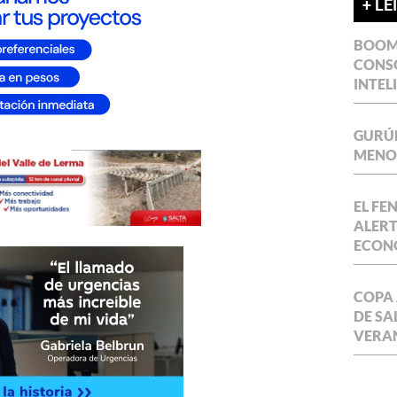
+ LE
BOOM 
CONSO
INTEL
GURÚE
MENOR
EL FE
ALERT
ECON
COPA 
DE SA
VERA