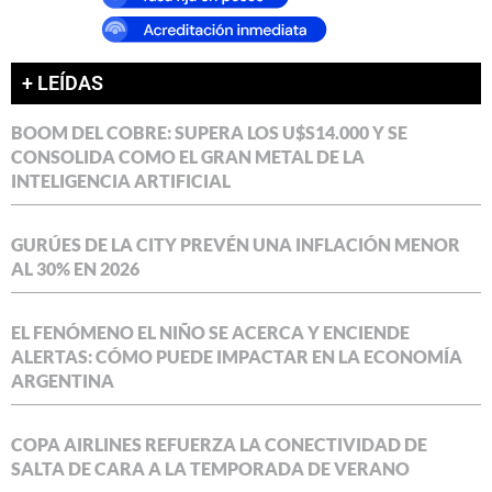
+ LEÍDAS
BOOM DEL COBRE: SUPERA LOS U$S14.000 Y SE
CONSOLIDA COMO EL GRAN METAL DE LA
INTELIGENCIA ARTIFICIAL
GURÚES DE LA CITY PREVÉN UNA INFLACIÓN MENOR
AL 30% EN 2026
EL FENÓMENO EL NIÑO SE ACERCA Y ENCIENDE
ALERTAS: CÓMO PUEDE IMPACTAR EN LA ECONOMÍA
ARGENTINA
COPA AIRLINES REFUERZA LA CONECTIVIDAD DE
SALTA DE CARA A LA TEMPORADA DE VERANO