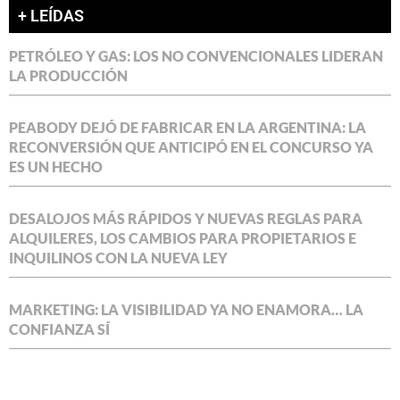
+ LEÍDAS
PETRÓLEO Y GAS: LOS NO CONVENCIONALES LIDERAN
LA PRODUCCIÓN
PEABODY DEJÓ DE FABRICAR EN LA ARGENTINA: LA
RECONVERSIÓN QUE ANTICIPÓ EN EL CONCURSO YA
ES UN HECHO
DESALOJOS MÁS RÁPIDOS Y NUEVAS REGLAS PARA
ALQUILERES, LOS CAMBIOS PARA PROPIETARIOS E
INQUILINOS CON LA NUEVA LEY
MARKETING: LA VISIBILIDAD YA NO ENAMORA… LA
CONFIANZA SÍ