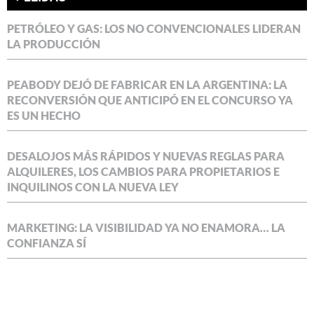
PETRÓLEO Y GAS: LOS NO CONVENCIONALES LIDERAN
LA PRODUCCIÓN
PEABODY DEJÓ DE FABRICAR EN LA ARGENTINA: LA
RECONVERSIÓN QUE ANTICIPÓ EN EL CONCURSO YA
ES UN HECHO
DESALOJOS MÁS RÁPIDOS Y NUEVAS REGLAS PARA
ALQUILERES, LOS CAMBIOS PARA PROPIETARIOS E
INQUILINOS CON LA NUEVA LEY
MARKETING: LA VISIBILIDAD YA NO ENAMORA… LA
CONFIANZA SÍ