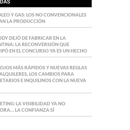
ÍDAS
LEO Y GAS: LOS NO CONVENCIONALES
AN LA PRODUCCIÓN
DY DEJÓ DE FABRICAR EN LA
TINA: LA RECONVERSIÓN QUE
IPÓ EN EL CONCURSO YA ES UN HECHO
OJOS MÁS RÁPIDOS Y NUEVAS REGLAS
ALQUILERES, LOS CAMBIOS PARA
ETARIOS E INQUILINOS CON LA NUEVA
TING: LA VISIBILIDAD YA NO
ORA… LA CONFIANZA SÍ