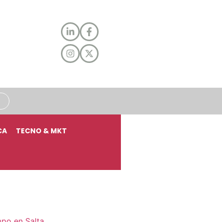
CA
TECNO & MKT
mpo en Salta