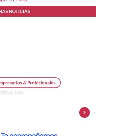
MAS NOTICIAS
mpresarios & Profesionales
STO 4, 2026
sonal Pay incorpora dólar
 y amplía su oferta de
ersiones