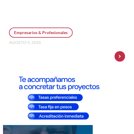
Empresarios & Profesionales
AGOSTO 4, 2026
Personal Pay incorpora dólar MEP y
amplía su oferta de inversiones