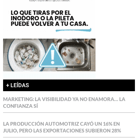
+ LEÍDAS
MARKETING: LA VISIBILIDAD YA NO ENAMORA… LA
CONFIANZA SÍ
LA PRODUCCIÓN AUTOMOTRIZ CAYÓ UN 16% EN
JULIO, PERO LAS EXPORTACIONES SUBIERON 28%