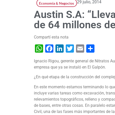
29 julio, 2014
Economía & Negocios
Austin S.A: “Lle
de 64 millones de
Compartí esta nota
WhatsApp
Facebook
LinkedIn
Twitter
Email
Shar
Ignacio Rigou, gerente general de Nitratos Aus
empresa que ya se instaló en El Galpón.
¿En qué etapa de la construcción del comple
En este momento estamos terminando lo que
incluye varias tareas como excavación, trans
relevamientos topográficos, relleno y compac
de bases, entre otras cosas. En paralelo est
Civil, una de las fases más importantes de 