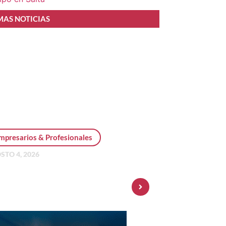
MAS NOTICIAS
mpresarios & Profesionales
STO 4, 2026
sonal Pay incorpora dólar
 y amplía su oferta de
ersiones