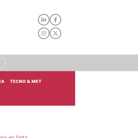
CA
TECNO & MKT
mpo en Salta