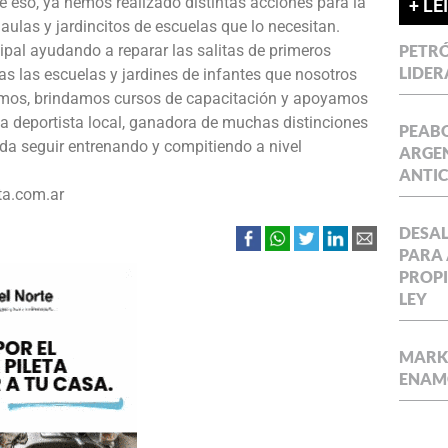
 eso, ya hemos realizado distintas acciones para la
+ LE
ulas y jardincitos de escuelas que lo necesitan.
pal ayudando a reparar las salitas de primeros
PETRÓ
LIDER
s las escuelas y jardines de infantes que nosotros
mos, brindamos cursos de capacitación y apoyamos
a deportista local, ganadora de muchas distinciones
PEABO
eda seguir entrenando y compitiendo a nivel
ARGEN
ANTIC
ta.com.ar
DESAL
PARA 
PROPI
LEY
MARKE
ENAM