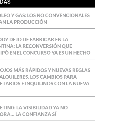
ÍDAS
LEO Y GAS: LOS NO CONVENCIONALES
AN LA PRODUCCIÓN
DY DEJÓ DE FABRICAR EN LA
TINA: LA RECONVERSIÓN QUE
IPÓ EN EL CONCURSO YA ES UN HECHO
OJOS MÁS RÁPIDOS Y NUEVAS REGLAS
ALQUILERES, LOS CAMBIOS PARA
ETARIOS E INQUILINOS CON LA NUEVA
TING: LA VISIBILIDAD YA NO
ORA… LA CONFIANZA SÍ