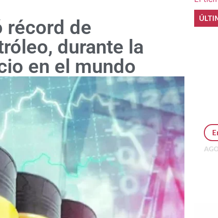
ÚLTI
ó récord de
róleo, durante la
ecio en el mundo
E
AGO
Per
MEP
inv