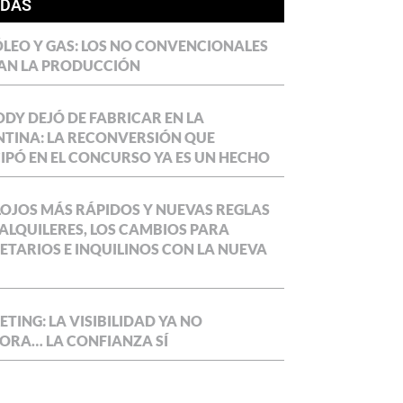
ÍDAS
LEO Y GAS: LOS NO CONVENCIONALES
AN LA PRODUCCIÓN
DY DEJÓ DE FABRICAR EN LA
TINA: LA RECONVERSIÓN QUE
IPÓ EN EL CONCURSO YA ES UN HECHO
OJOS MÁS RÁPIDOS Y NUEVAS REGLAS
ALQUILERES, LOS CAMBIOS PARA
ETARIOS E INQUILINOS CON LA NUEVA
TING: LA VISIBILIDAD YA NO
ORA… LA CONFIANZA SÍ