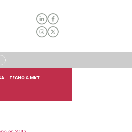
CA
TECNO & MKT
mpo en Salta