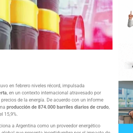
e
uvo en febrero niveles récord, impulsada
rta
, en un contexto internacional atravesado por
s precios de la energía. De acuerdo con un informe
 una
producción de 874.000 barriles diarios de crudo
,
el 15,9%.
siciona a Argentina como un proveedor energético
o global que presenta incertidumbre por el impacto de