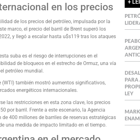
+ LE
nternacional en los precios
PETRÓ
ilidad de los precios del petróleo, impulsada por la
LIDER
te marco, el precio del barril de Brent superó los
2022, y llegó a escalar hasta u$s119 tras los ataques
PEABO
ARGEN
ANTIC
esta suba es el riesgo de interrupciones en el
ibilidad de bloqueos en el estrecho de Ormuz, una vía
del petróleo mundial.
DESAL
PARA 
te (WTI) también mostró aumentos significativos,
PROPI
cados energéticos internacionales.
LEY
se las restricciones en esta zona clave, los precios
0 por barril. Frente a este escenario, la Agencia
MARKE
n de 400 millones de barriles de reservas estratégicas
ENAM
a de una medida de impacto limitado en el tiempo.
rgentina en el mercado