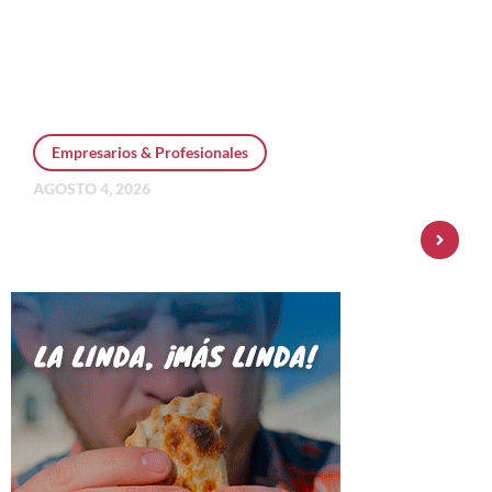
Empresarios & Profesionales
AGOSTO 4, 2026
Personal Pay incorpora dólar MEP y
amplía su oferta de inversiones